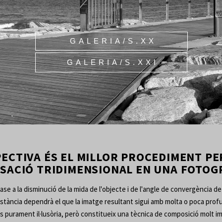
GALERIA/S.XX
GALERIA/S.XXI
SACIÓ TRIDIMENSIONAL EN UNA FOTOGR
base a la disminució de la mida de l'objecte i de l'angle de convergència de 
a distància dependrà el que la imatge resultant sigui amb molta o poca prof
s purament il·lusòria, però constitueix una tècnica de composició molt i